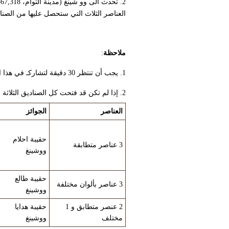
العناصر الثلاث التي ستحصل عليها من الصناديق. يمكن
ملاحظة
:
1. يجب أن تنتظر 30 دقيقة لتشاركـ في هذا الحدث مرة أخرى، اذا كنت قد انجزته من قبل.
2. إذا لم تكن قد فتحت كل الصناديق الثلاثة خلال 30 دقيقة، يمكنكـ التحدث الى ووشينغ للمتابعة، و لن تكون بحاجة للإنتظار 30 دقيقة مرة ثانية.
العناصر
الجوائز
حقيبة احلام
3 عناصر متطابقة
ووشينغ
حقيبة طالع
3 عناصر بألوان مختلفة
ووشينغ
2 عنصر متطابق و 1
حقيبة هدايا
مختلف
ووشينغ