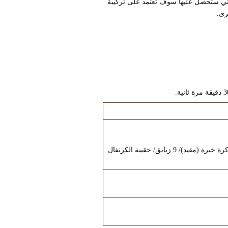
لعناصر من كل منهم. الجائزة التي ستحصل عليها سوف تعتمد على تركيبة
أحد هذه العناصر: بيضة تنكر الكرنفال/ 24-ساعه ضوء حارس/ صندوق نيازكـ/ كرة خبرة (مقيد)/ 9 زنابق/ حقيبة الكرنفال