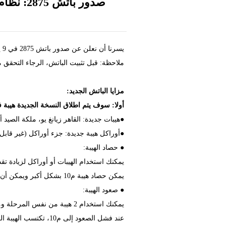
صدور باتش 2875: نظام هيبة، التخفيضات الكبرى، تخفيض العناصر القيمة وحدث الصيفي العالمي
يسرنا أن نعلن عن صدور باتش 2875 في 9 يوليو.
ملاحظة: قبل تثبيت الباتش، الرجاء التحقق من
مزايا الباتش الجديد:
أولا: سوف يتم اطلاق النسخة الجديدة هيبة في 9 يول
●هيبات جديدة: القاهر زيانغ يو، ملكة الصيد
●أوراكل هيبة جديدة: جزء أوراكل (غير قابل
● حصاد الهيبة:
يمكنك استخدام الهيبات أو أوراكل لزيادة تقدم الحصاد. بمجرد أن ي
يمكن حصاد هيبة م10 بشكل أكبر ويمكن أن يؤدي جمع الخبرة إلى زيادة تقييم الهيبة، وهذا ما لا يساهم في مجموع نقاط النفوذ ولكنه يستخدم في الترتيبات.
● صعود الهيبة:
يمكنك استخدام 2 هيبة من نفس المرحلة ومحصودة بنسبة 100% للصعود. سيؤدي الصعود الناجح إلى مرحلة أعلى من الهيبة، حيث تكون المرحلة الأعلى هي م10.
عند فشل الصعود إلى م10، تكتسب الهيبة الرئيسية حالة متواصل: والتي تمنحه سمات هيبة م10 على مدى فترة من الزمن.