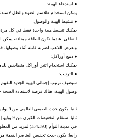
● استدعاء الهيبة:
يمكن استخدام طلاسم الضوء والظل لاستدعاء
● تنشيط الهيبة والوصول:
يمكنك تنشيط هيبة واحدة فقط في كل مرة، وا
وتعرض اللاعب لضربة قاتلة أثناء وصولها، فسوف
● دمج أوراكل:
يمكنك استخدام اثنين أوراكل متطابقين لل
● الترتيب:
وصول الهيبة، هناك فرصة لاستعادة الصحة 
ثانيا: يكون حدث الصيفي العالمي من 9 يوليو إلى 22 يوليو، اكمال سلسلة من الاحداث لربح الجوائز الحصرية!
في مدينة التوأم (334،393) لمزيد من المعلومات