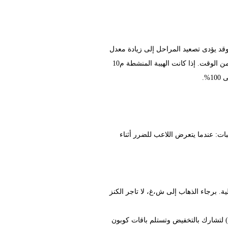
وقد يؤدى تصعيد المراحل إلى زيادة معدل
التعافى. عندما تكون الطاقة ممتلئة، يمكن استدعاء الهيبة المنشطة لتحسين المهارات السلبية. سيستمر وصول الهيبة لفترة من الوقت. إذا كانت الهيبة المنشطة م10
%.
 3 قصور هيبة. سيحصل أفضل 3 لاعبين على حماية من الهيبات: عندما يتعرض اللاعب للضرر أثناء
ت العادية والاصلية. برجاء الذهاب إلى ش،غ، لا تاجر الكنز
رابعا: يكون حدث تخفيض العناصر القيمة من 9 يوليو إلى 29 يوليو، خلال الحدث، يمكنك مقابلة ساندرا (مدينة التوأم 320،435) لتشارك بالتخفيض وتستلم باقات كوبون